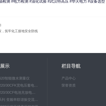
检测 #电力检测 #油化试验 #武汉特高压 #华天电力 #设备选型
向
仪，筑牢化工接地安全防线
展示
栏目导航
-620智能微水测量仪
产品中心
UHV-220/30CFK宽电压蓄电池充放电测试仪
荣誉资质
UHV-220/30CF电池充放电测试仪
UHV系列 变频串联谐振交流耐压装置