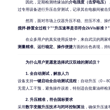
因此，定期检测绝缘油的
介电强度（击穿电压）
过专用设备进行升压击穿测试，记录其在电极间被击
然而，面对市场上仪器升压不稳、控压不准、操作
搅拌-静置全过程？"“升压速率是否符合2kV/s标准
在众多用户的真实使用反馈中，来自武汉的两家
测量精准、运行稳定、操作便捷
方面的出色表现，持
为什么用户更愿意选择武汉双雄的测试仪？
1. 全自动测试，解放人力
设备支持
一键启动全自动测试流程
：自动升压（0～
无需人工干预，避免操作误差，特别适合批量油样检
2. 升压精准，符合国标要求
采用
数字变频升压技术与闭环控制算法
，确保升压速率