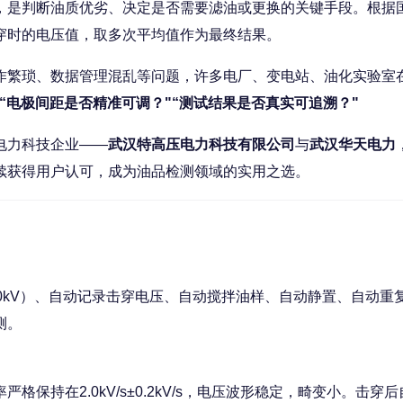
，是判断油质优劣、决定是否需要滤油或更换的关键手段。根据国家标准
穿时的电压值，取多次平均值作为最终结果。
繁琐、数据管理混乱等问题，许多电厂、变电站、油化实验室
？"“电极间距是否精准可调？"“测试结果是否真实可追溯？"
电力科技企业——
武汉特高压电力科技有限公司
与
武汉华天电力
续获得用户认可，成为油品检测领域的实用之选。
80kV）、自动记录击穿电压、自动搅拌油样、自动静置、自动重
测。
严格保持在2.0kV/s±0.2kV/s，电压波形稳定，畸变小。