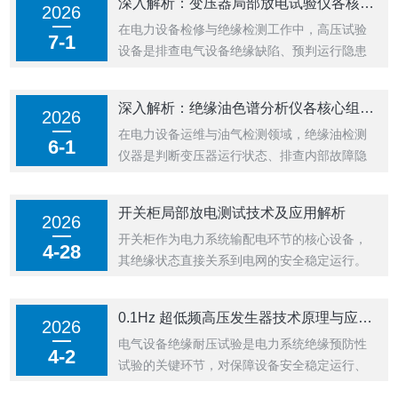
深入解析：变压器局部放电试验仪各核心组成部件的功能与特点
2026
实验室检测场景。依靠内部多元部件的精准配
在电力设备检修与绝缘检测工作中，高压试验
合，互感器测试仪可高效完成参数检测与误差
7-1
设备是排查电气设备绝缘缺陷、预判运行隐患
分析，为互感器运维校准提供科学的数据支
的专用仪器，保障电力系统运行安全。变压器
撑...
局部放电试验仪可精准捕捉设备内部放电信
深入解析：绝缘油色谱分析仪各核心组成部件的功能与特点
2026
号，判定变压器绝缘状态。熟悉各部件功能特
在电力设备运维与油气检测领域，绝缘油检测
性，能够合理操作变压器局部放电试验仪，保
6-1
仪器是判断变压器运行状态、排查内部故障隐
障电力检测作业精准可靠。1、高压信号发生
患的核心设备，保障电力系统安全运行。绝缘
模...
油色谱分析仪可分离并检测绝缘油中的溶解气
开关柜局部放电测试技术及应用解析
2026
体组分，精准研判电力设备内部工况。熟知设
开关柜作为电力系统输配电环节的核心设备，
备构造与运行原理，可规范使用绝缘油色谱分
4-28
其绝缘状态直接关系到电网的安全稳定运行。
析仪，保障电力设备检测工作精准可靠。以
局部放电(PartialDischarge,PD)是绝缘劣化的
下...
早期典型征兆，若未及时检测处理，长期发展
0.1Hz 超低频高压发生器技术原理与应用分析
2026
会加速绝缘材料老化，甚至引发设备击穿、停
电气设备绝缘耐压试验是电力系统绝缘预防性
电等安全事故。因此，开展开关柜局放测试，
4-2
试验的关键环节，对保障设备安全稳定运行、
精准捕捉早期绝缘隐...
降低绝缘故障风险具有重要意义。当前耐压试