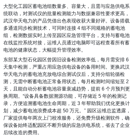
大型化工园区蓄电池组数量多、容量大，且需与应急供电系
统联动，对测试仪的批量检测能力与数据兼容性要求更高，
武汉华天电力的产品凭借出色表现收获大量好评。设备搭载
多通道同步检测技术，可同时连接 4 组不同规格的蓄电池
组，检测数据实时上传至园区应急管理平台，支持与蓄电池
在线监控系统对接，运维人员通过电脑即可远程查看所有蓄
电池的健康状态，大幅提升管理效率。
东部某大型石化园区曾因旧设备检测效率低，每月需安排 6
天集中检测，严重占用应急供电设备的备用时间。更换武汉
华天电力的蓄电池充放电综合测试仪后，支持分组轮循检
测，无需中断蓄电池正常备用状态，每月检测时间缩短至 2
天，且能自动分析蓄电池容量衰减趋势，提前 6 个月预判更
换周期。“设备具备数据溯源功能，可存储近 5 年的检测记
录，方便追溯蓄电池生命周期，近 3 年帮助我们优化更换计
划，减少蓄电池浪费成本超 50 万元。" 园区运维总监透露，
厂家提供每年两次上门校准服务，还免费升级检测软件，确
保设备始终适配园区不断升级的应急供电系统，省去了企业
后续改造的费用。