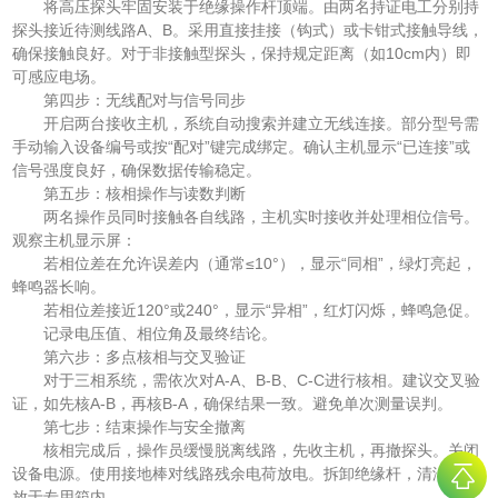
将高压探头牢固安装于绝缘操作杆顶端。由两名持证电工分别持
探头接近待测线路A、B。采用直接挂接（钩式）或卡钳式接触导线，
确保接触良好。对于非接触型探头，保持规定距离（如10cm内）即
可感应电场。
第四步：无线配对与信号同步
开启两台接收主机，系统自动搜索并建立无线连接。部分型号需
手动输入设备编号或按“配对”键完成绑定。确认主机显示“已连接”或
信号强度良好，确保数据传输稳定。
第五步：核相操作与读数判断
两名操作员同时接触各自线路，主机实时接收并处理相位信号。
观察主机显示屏：
若相位差在允许误差内（通常≤10°），显示“同相”，绿灯亮起，
蜂鸣器长响。
若相位差接近120°或240°，显示“异相”，红灯闪烁，蜂鸣急促。
记录电压值、相位角及最终结论。
第六步：多点核相与交叉验证
对于三相系统，需依次对A-A、B-B、C-C进行核相。建议交叉验
证，如先核A-B，再核B-A，确保结果一致。避免单次测量误判。
第七步：结束操作与安全撤离
核相完成后，操作员缓慢脱离线路，先收主机，再撤探头。关闭
设备电源。使用接地棒对线路残余电荷放电。拆卸绝缘杆，清洁后存
放于专用箱内。