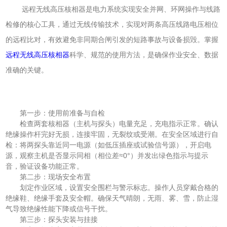
远程无线高压核相器是电力系统实现安全并网、环网操作与线路
检修的核心工具，通过无线传输技术，实现对两条高压线路电压相位
的远程比对，有效避免非同期合闸引发的短路事故与设备损毁。掌握
远程无线高压核相器
科学、规范的使用方法，是确保作业安全、数据
准确的关键。
第一步：使用前准备与自检
检查两套核相器（主机与探头）电量充足，充电指示正常。确认
绝缘操作杆完好无损，连接牢固，无裂纹或受潮。在安全区域进行自
检：将两探头靠近同一电源（如低压插座或试验信号源），开启电
源，观察主机是否显示同相（相位差≈0°）并发出绿色指示与提示
音，验证设备功能正常。
第二步：现场安全布置
划定作业区域，设置安全围栏与警示标志。操作人员穿戴合格的
绝缘鞋、绝缘手套及安全帽。确保天气晴朗，无雨、雾、雪，防止湿
气导致绝缘性能下降或信号干扰。
第三步：探头安装与挂接