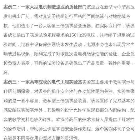
案例二：一家大型电机制造企业的质检部门
该企业在新型号中型高压
发电机出厂前，需对其定子绕组进行严格的匝间绝缘与对地绝缘考
核。他们选用了一台大容量三倍频试验变压器。在实际应用中，该设
备成功输出了满足试验规程要求的150Hz高电压，并持续了规定的试
验时间，过程中设备保护系统未发生误动，电源本身也未出现异常声
响或过热现象，顺利完成了对该批次发电机绝缘性能的验证。企业质
检负责人表示，可靠的试验设备是确保出厂产品质量一致性的重要一
环。
案例三：一家高等院校的电气工程实验室
实验室主要用于教学演示与
科研前期探索，对设备的操作安全性与多功能性更为关注。实验室采
购的是一套小容量、教学型三倍频试验装置。该装置除了完成基本的
感应耐压实验演示外，其透明的设计允许学生观察部分内部结构，配
套的教学资料也较为详实。武汉特高压的技术支持人员提供了针对性
的操作培训，帮助师生快速掌握安全操作规程。这个案例体现了公司
在满足不同层次用户需求方面的灵活性。