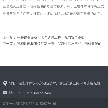
三倍频变压器这一细分领域的专注与积累。对于正在寻求可靠高压试
验设备的单位而言，将其纳入评估视野，或许能带来有价值的参考。
上一篇：
串联谐振设备排名？聚焦工程匹配与安全高效
下一篇：
三相用电检查仪厂家推荐：武汉特高压三相用电检查仪的适配性探讨
地址：湖北省武汉市东湖新技术开发区高新五路84号光谷光机电产业园6栋
邮箱：893670750@qq.com
备案号：鄂ICP备2021015087号-16