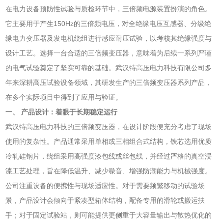
在电力设备预防性试验与质检环节中，三倍频电源装置扮演的角色。
它主要用于产生150Hz的三倍频电压，对全绝缘电压互感器、分级绝
缘电力变压器及发电机绕组进行感应耐压试验，以考核其绝缘强度与
设计工艺。选择一台合适的三倍频变压器，意味着为后续一系列严谨
的电气试验奠定了坚实可靠的基础。武汉特高压电力科技有限公司多
年来深耕高压试验设备领域，其研发生产的三倍频变压器系列产品，
在多个实际项目中得到了应用与验证。
一、 产品设计：着眼于长期稳定运行
武汉特高压电力科技的三倍频变压器，在设计阶段便充分考虑了现场
使用的复杂性。产品通常采用单相或三相组合式结构，铁芯选用优质
冷轧硅钢片，绕组采用高强度漆包线或丝包线，并经过严格的真空浸
漆工艺处理，旨在降低温升、减少噪音、增强防潮能力与机械强度。
公司注重设备的便携性与现场适应性。对于需要频繁移动的试验场
景，产品设计会倾向于紧凑型箱体结构，配备专用的滑轮或搬运扶
手；对于固定试验站，则可能提供更侧重于大容量输出与散热优化的