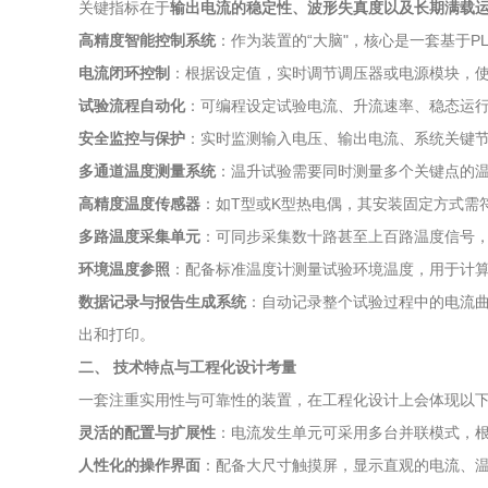
关键指标在于
输出电流的稳定性、波形失真度以及长期满载
高精度智能控制系统
：作为装置的“大脑"，核心是一套基于P
电流闭环控制
：根据设定值，实时调节调压器或电源模块，
试验流程自动化
：可编程设定试验电流、升流速率、稳态运
安全监控与保护
：实时监测输入电压、输出电流、系统关键
多通道温度测量系统
：温升试验需要同时测量多个关键点的
高精度温度传感器
：如T型或K型热电偶，其安装固定方式需
多路温度采集单元
：可同步采集数十路甚至上百路温度信号，
环境温度参照
：配备标准温度计测量试验环境温度，用于计
数据记录与报告生成系统
：自动记录整个试验过程中的电流
出和打印。
二、 技术特点与工程化设计考量
一套注重实用性与可靠性的装置，在工程化设计上会体现以
灵活的配置与扩展性
：电流发生单元可采用多台并联模式，
人性化的操作界面
：配备大尺寸触摸屏，显示直观的电流、