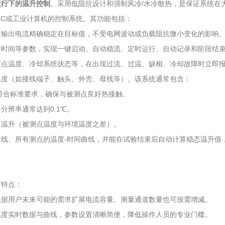
运行下的温升控制
。采用低阻抗设计和强制风冷/水冷散热，是保证系统在
LC或工业计算机的控制系统。其功能包括：
使输出电流精确稳定在目标值，不受电网波动或负载阻抗微小变化的影响
行时间等参数，实现一键启动、自动稳流、定时运行、自动记录和阶段结
节点温度、冷却系统状态等，在出现过流、过温、缺相、冷却故障时立即
温度（如接线端子、触头、外壳、母线等）。该系统通常包含：
符合标准要求，确保与被测点良好热接触。
分辨率通常达到0.1℃。
算温升（被测点温度与环境温度之差）。
曲线、所有测点的温度-时间曲线，并能在试验结束后自动计算稳态温升值
下特点：
根据用户未来可能的需求扩展电流容量。测量通道数量也可按需增减。
温度实时数据与曲线，参数设置清晰简便，降低操作人员的专业门槛。