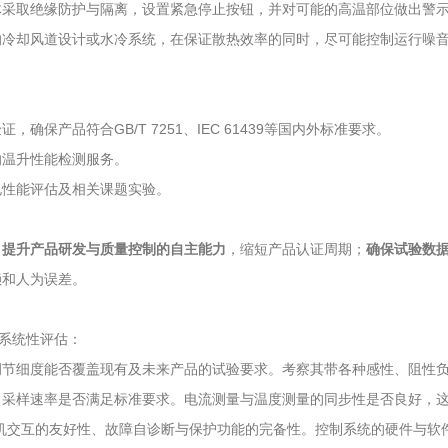
体采取绝缘防护与隔离，设置紧急停止按钮，并对可能的高温部位做出警
的冷却风道设计或水冷系统，在保证散热效率的同时，尽可能控制运行噪
保产品符合GB/T 7251、IEC 61439等国内外标准要求。
的温升性能检测服务。
电性能评估及相关课题实验。
：
提升产品研发与质量控制的自主能力
，缩短产品认证周期；
确保试验数
赖和人为误差。
行系统性评估：
调节细度能否覆盖现有及未来产品的试验要求。考察其带各种感性、阻性
采样速率是否满足标准要求。电流测量与温度测量的同步性是否良好，这
机交互的友好性、故障自诊断与保护功能的完备性。控制系统的硬件与软