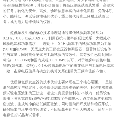
等)的绝缘性能检测，其核心价值在于将高压绝缘试验从繁重、高要求
的任务，转化为安全、高效、诊断信息丰富的标准化流程，凭借体积
小、能耗低、测试等效性强的优势，逐步替代传统工频耐压试验设
备，成为电力运维领域的仪器。
超低频发生器的核心技术原理是通过降低试验频率(通常为
0.1Hz、0.05Hz或0.02Hz)，利用容抗与频率的反比关系，大幅减小
试验电流和功率需求——理论上，0.1Hz频率下的试验功率仅为工频
(50Hz)的1/500，无需庞大的工频变压器和调压器，显著降低设备体
积与重量，同时确保测试与工频试验的等效性。其等效性已得到国际
标准(IEC 60060)和国内规程(DL/T 849)认可，对于绝缘中的集中性
缺陷(如气泡、裂纹)，0.1Hz超低频电压下的击穿机理与工频电压基本
一致，击穿电压值具有确定的换算关系(通常为工频峰值的√2倍)。
优质超低频发生器的技术优势主要体现在三个核心层面。一是波
形的高纯度与稳定性，这是保证测试结果准确的关键。标准要求超低
频试验电压波形为正弦波，谐波失真度需控制在5%以内，优秀设备
采用正弦脉宽调制(SPWM)技术或数字合成技术，通过高频逆变和精
密滤波，生成纯净的超低频正弦波，同时借助闭环反馈和稳压系统，
确保输出电压平滑连续调节，不因负载变化产生大幅波动，适配不同
电容值的试品测试需求。