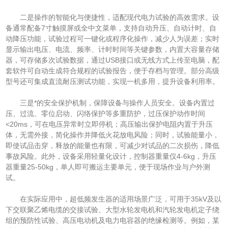
二是操作的智能化与便捷性，适配现代电力试验的高效需求。设
备通常配备7寸触摸屏或全中文菜单，支持自动升压、自动计时、自
动降压功能，试验过程可一键化或程序化操作，减少人为误差；实时
显示输出电压、电流、频率、计时时间等关键参数，内置大容量存储
器，可存储多次试验数据，通过USB接口或无线方式上传至电脑，配
套软件可自动生成符合规程的试验报告，便于存档与管理。部分高级
型号还可集成直流耐压测试功能，实现一机多用，提升设备利用率。
三是*的安全保护机制，保障设备与操作人员安全。设备内置过
压、过流、零位启动、闪络保护等多重防护，过压保护动作时间
<20ms，可在电压异常时立即停机；高压输出保护电阻内置于升压
体，无需外接，简化操作并降低火花放电风险；同时，试验能量小，
即使试品击穿，释放的能量也有限，可减少对试品的二次损伤，降低
事故风险。此外，设备采用轻量化设计，控制器重量仅4-6kg，升压
器重量25-50kg，单人即可搬运主要单元，便于现场作业与户外测
试。
在实际应用中，超低频发生器的适用场景广泛，可用于35kV及以
下交联聚乙烯电缆的交接试验、大型水轮发电机和汽轮发电机定子绕
组的预防性试验、高压电动机及电力电容器的绝缘检测等。例如，某