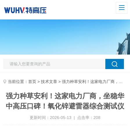
当前位置：
首页
>
技术文章
> 强力种草安利！这家电力厂商，坐稳华中高压口碑！氧化锌避雷器综合测试仪
强力种草安利！这家电力厂商，坐稳华
中高压口碑！氧化锌避雷器综合测试仪
更新时间：2026-05-13 | 点击率：208