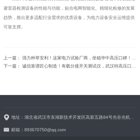
避雷器检测设备的性能与功能，贴合电网智能化、精细化检修的发展
趋势，推出更多适配行业需求的优质设备，为电力设备安全运维提供
可靠支撑。
上一篇：
强力种草安利！这家电力试验厂商，坐稳华中高压口碑！.放电计数器测试仪
下一篇：
诚信靠谱匠心制造！有载分接开关测试仪，武汉特高压口碑沉淀
地址：湖北省武汉市东湖新技术开发区高新五路84号光谷光机电产业园6栋
邮箱：893670750@qq.com