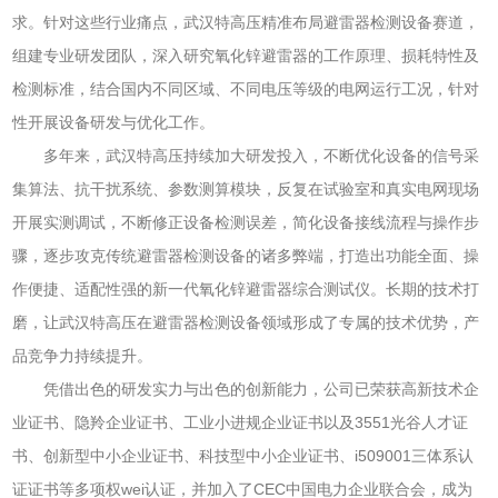
求。针对这些行业痛点，武汉特高压精准布局避雷器检测设备赛道，
组建专业研发团队，深入研究氧化锌避雷器的工作原理、损耗特性及
检测标准，结合国内不同区域、不同电压等级的电网运行工况，针对
性开展设备研发与优化工作。
多年来，武汉特高压持续加大研发投入，不断优化设备的信号采
集算法、抗干扰系统、参数测算模块，反复在试验室和真实电网现场
开展实测调试，不断修正设备检测误差，简化设备接线流程与操作步
骤，逐步攻克传统避雷器检测设备的诸多弊端，打造出功能全面、操
作便捷、适配性强的新一代氧化锌避雷器综合测试仪。长期的技术打
磨，让武汉特高压在避雷器检测设备领域形成了专属的技术优势，产
品竞争力持续提升。
凭借出色的研发实力与出色的创新能力，公司已荣获高新技术企
业证书、隐羚企业证书、工业小进规企业证书以及3551光谷人才证
书、创新型中小企业证书、科技型中小企业证书、i509001三体系认
证证书等多项权wei认证，并加入了CEC中国电力企业联合会，成为