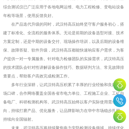
综合测试仪已广泛应用于各地电网运维、电力工程检修、变电站设备
年检等场景，使用反馈良好。
在产品迭代升级的同时，武汉特高压始终坚守客户服务初心，搭
建了标准化、全流程的服务体系。无论是前期的设备选型对接、技术
方案定制，还是中期的设备交付、现场操作培训，以及后期的设备维
保、故障答疑、软件升级，武汉特高压都能快速响应客户需求，为客
户提供一对一专属服务。针对电力检修团队的实操需求，武汉特高压
的技术团队会针对性讲解设备操作技巧、数据研判方法、常见故障排
查要点，帮助客户高效完成检测工作。
多年行业深耕，让武汉特高压积累了丰厚的行业经验和良好的市
场口碑，合作网络覆盖全国各省市电力单位、工程施工企业、工矿自
备电厂、科研检测机构等。武汉特高压始终以客户实际使用需求为导
向，持续打磨产品、优化服务，让品牌影响力在华中市场稳步扎根，
持续向全国辐射。
未来，武汉特高压将持续聚焦电力安防检测设备领域，持续优化