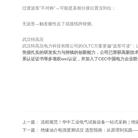
过渡波形"不对称"→可能是某相分接位置没到位；
无波形→触发极性反了或接线跨错侧。
武汉特高压
武汉特高压电力科技有限公司的OLTC方案更偏"波形可读"：
凭借扎实的研发实力与持续的创新能力，公司已荣获高新技术企
系认证证书等多项权wei认证，并加入了CEC中国电力企
上一篇：
流程规范！华中工业电气试验设备一站式采购｜绝
下一篇：
绝缘油介电强度测试仪 选型指南：从原理到实践—