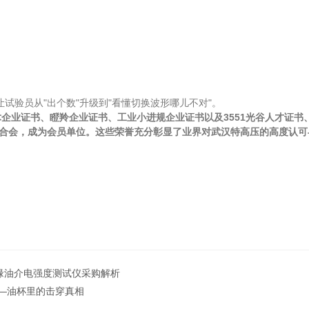
让试验员从"出个数"升级到"看懂切换波形哪儿不对"。
业证书、瞪羚企业证书、工业小进规企业证书以及3551光谷人才证书、创
业联合会，成为会员单位。这些荣誉充分彰显了业界对武汉特高压的高度认
缘油介电强度测试仪采购解析
—油杯里的击穿真相