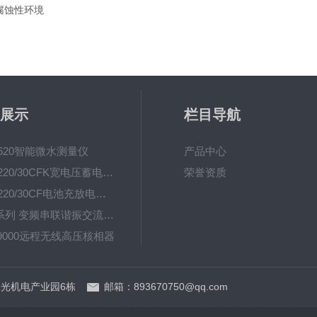
腐蚀性环境
展示
栏目导航
-620智能微水测量仪
产品中心
UHV-220/30CFK宽电压蓄电池充放电测试仪
荣誉资质
UHV-220/30CF电池充放电测试仪
UHV系列 变频串联谐振交流耐压装置
-9000远程无线高压核相器
UHV(L) 调感式工频串联谐振耐压装置
光机电产业园6栋
邮箱：893670750@qq.com