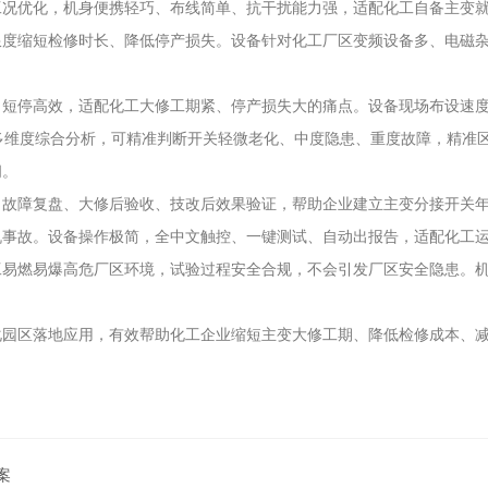
工况优化，机身便携轻巧、布线简单、抗干扰能力强，适配化工自备主变
限度缩短检修时长、降低停产损失。设备针对化工厂区变频设备多、电磁
、短停高效，适配化工大修工期紧、停产损失大的痛点。设备现场布设速
多维度综合分析，可精准判断开关轻微老化、中度隐患、重度故障，精准
间。
、故障复盘、大修后验收、技改后效果验证，帮助企业建立主变分接开关
机事故。设备操作极简，全中文触控、一键测试、自动出报告，适配化工
工易燃易爆高危厂区环境，试验过程安全合规，不会引发厂区安全隐患。
化园区落地应用，有效帮助化工企业缩短主变大修工期、降低检修成本、
案