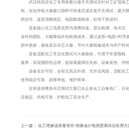
武汉特高压化工专用有载分接开关测试仪针对工矿现场
电，在短停电大修窗口期即可快速完成全套开关测试，最大
扰信号，波形清晰稳定、电阻数据精准，杜绝干扰误判。
设备核心化工场景优势为便携快速、原位检测、免吊芯
业外协团队，大幅降低外包检测成本。通过波形+电阻+时序
部件更换，避免盲目吊芯大修，节约大量检修成本与停产时
设备适配化工常态化预试与大修验收，可用于年度预检
速率，实现预防性运维，提前规避调压失效、设备发热、停
设备安全可控，全程无高压外泄、无作业风险，适配化
使用稳定可靠、故障率低、维护简单。
目前该便携免吊芯测试方案已在众多化工自备电厂、石
压稳定、供电可靠，护航化工安全生产。
上一篇：
化工绝缘油质量管控 绝缘油介电强度测试仪应用方