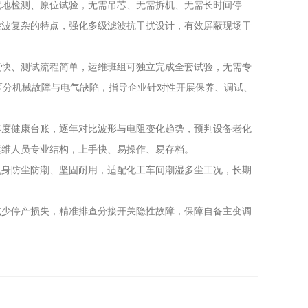
就地检测、原位试验，无需吊芯、无需拆机、无需长时间停
杂波复杂的特点，强化多级滤波抗干扰设计，有效屏蔽现场干
度快、测试流程简单，运维班组可独立完成全套试验，无需专
区分机械故障与电气缺陷，指导企业针对性开展保养、调试、
年度健康台账，逐年对比波形与电阻变化趋势，预判设备老化
运维人员专业结构，上手快、易操作、易存档。
机身防尘防潮、坚固耐用，适配化工车间潮湿多尘工况，长期
减少停产损失，精准排查分接开关隐性故障，保障自备主变调