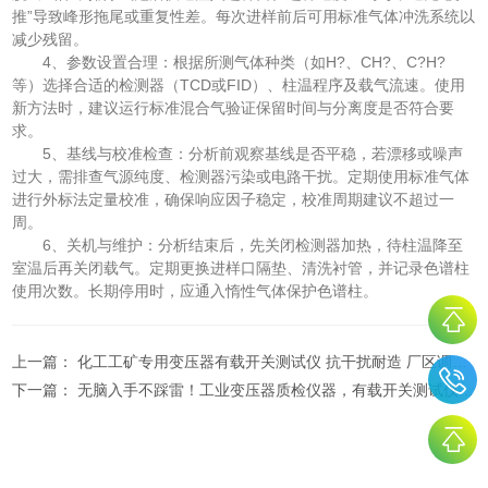
推”导致峰形拖尾或重复性差。每次进样前后可用标准气体冲洗系统以
减少残留。
4、参数设置合理：根据所测气体种类（如H?、CH?、C?H?
等）选择合适的检测器（TCD或FID）、柱温程序及载气流速。使用
新方法时，建议运行标准混合气验证保留时间与分离度是否符合要
求。
5、基线与校准检查：分析前观察基线是否平稳，若漂移或噪声
过大，需排查气源纯度、检测器污染或电路干扰。定期使用标准气体
进行外标法定量校准，确保响应因子稳定，校准周期建议不超过一
周。
6、关机与维护：分析结束后，先关闭检测器加热，待柱温降至
室温后再关闭载气。定期更换进样口隔垫、清洗衬管，并记录色谱柱
使用次数。长期停用时，应通入惰性气体保护色谱柱。
上一篇：
化工工矿专用变压器有载开关测试仪 抗干扰耐造 厂区调压开关年检设备
下一篇：
无脑入手不踩雷！工业变压器质检仪器，有载开关测试仪耐造抗干扰