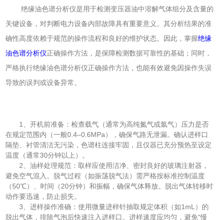
绝缘油色谱分析仪是用于检测变压器油中溶解气体组分及含量的
关键设备，对判断电力设备内部故障具有重要意义。其分析结果的准
确性高度依赖于规范的操作流程和良好的维护状态。因此，掌握
绝缘
油色谱分析仪
正确操作方法，是保障检测数据可靠性的基础；同时，
严格执行绝缘油色谱分析仪正确操作方法，也能有效避免因操作失误
导致的误判或设备异常。
1、开机前准备：检查载气（通常为高纯氮气或氩气）压力是否
在规定范围内（一般0.4–0.6MPa），确保气路无泄漏。确认进样口
隔垫、衬管清洁无污染，色谱柱连接牢固，且仪器已充分预热至设定
温度（通常30分钟以上）。
2、油样处理规范：取样应使用洁净、密封良好的玻璃注射器，
避免空气混入。脱气过程（如振荡脱气法）需严格按标准控制温度
（50℃）、时间（20分钟）和振幅，确保气体释放。脱出气体转移时
动作要迅速，防止损失。
3、进样操作准确：使用微量进样针抽取规定体积（如1mL）的
脱出气体，排除气泡后快速注入进样口。进样速度应均匀，避免“慢