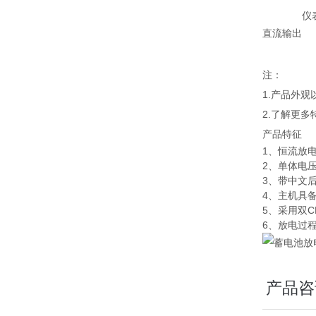
仪
直流输出
注：
1.产品外
2.了解更
产品特征
1、恒流放
2、单体电
3、带中文
4、主机具
5、采用双
6、放电过
产品咨