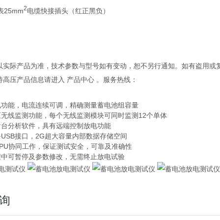
2
表25mm
电缆快接插头（红正黑负）
观以实际产品为准，技术参数与型号如有变动，恕不另行通知。如有盗用或
多特高压产品信息请进入 产品中心 。服务热线：
电功能，电流连续可调，精确测量蓄电池组容量
压无线监测功能，每个无线监测模块可同时监测12个单体
后台分析软件，具有远端控制放电功能
备USB接口，2G超大容量内部数据存储空间
CPU协同工作，保证测试安全，可靠及准确性
程中可暂停及参数修改，无需终止放电试验
询