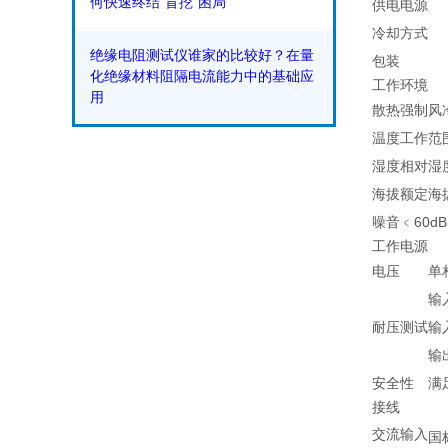
何快速终结“盲挖”困局
供电电源
冷却方式
绝缘电阻测试仪谁家的比较好？在量
包装
化绝缘材料阻隔电流能力中的基础应
工作环境
用
散热
强制风
温度
工作范围
湿度
相对湿度
海拔
额定海拔
噪音
﹤60dB
工作电源
电压
单相
输入
耐压测试
输入
输出
安全性
满足
接线
交流输入
国