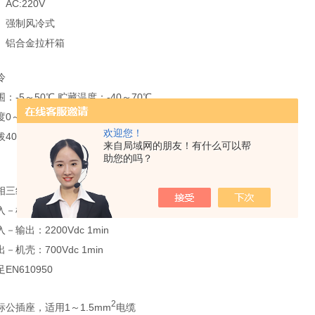
AC:220V
强制风冷式
铝合金拉杆箱
冷
：-5～50℃ 贮藏温度：-40～70℃
0～90%（40±2℃）
欢迎您！
4000米
来自局域网的朋友！有什么可以帮
助您的吗？
三线制: 220V AC （–20%～+30%），频率:45～65Hz
－机壳：2200Vdc 1min
－输出：2200Vdc 1min
－机壳：700Vdc 1min
EN610950
2
标公插座，适用1～1.5mm
电缆