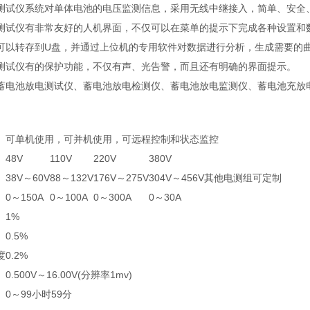
测试仪系统对单体电池的电压监测信息，采用无线中继接入，简单、安全
测试仪有非常友好的人机界面，不仅可以在菜单的提示下完成各种设置和
可以转存到U盘，并通过上位机的专用软件对数据进行分析，生成需要的
测试仪有的保护功能，不仅有声、光告警，而且还有明确的界面提示。
蓄电池放电测试仪、蓄电池放电检测仪、蓄电池放电监测仪、蓄电池充放
可单机使用，可并机使用，可远程控制和状态监控
48V
110V
220V
380V
38V～60V
88～132V
176V～275V
304V～456V
其他电测组可定制
0～150A
0～100A
0～300A
0～30A
1%
0.5%
度
0.2%
0.500V～16.00V(分辨率1mv)
0～99小时59分