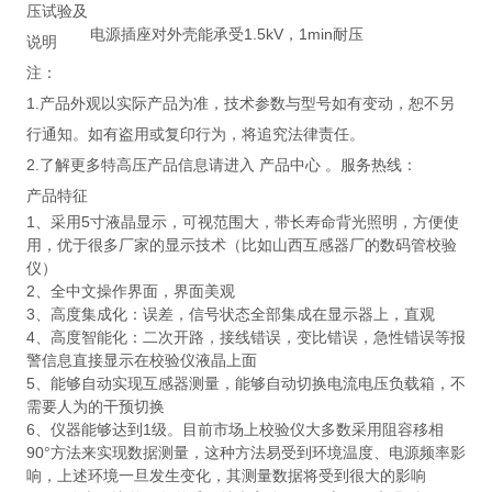
压试验及
电源插座对外壳能承受1.5kV，1min耐压
说明
注：
1.产品外观以实际产品为准，技术参数与型号如有变动，恕不另
行通知。如有盗用或复印行为，将追究法律责任。
2.了解更多特高压产品信息请进入 产品中心 。服务热线：
产品特征
1、采用5寸液晶显示，可视范围大，带长寿命背光照明，方便使
用，优于很多厂家的显示技术（比如山西互感器厂的数码管校验
仪）
2、全中文操作界面，界面美观
3、高度集成化：误差，信号状态全部集成在显示器上，直观
4、高度智能化：二次开路，接线错误，变比错误，急性错误等报
警信息直接显示在校验仪液晶上面
5、能够自动实现互感器测量，能够自动切换电流电压负载箱，不
需要人为的干预切换
6、仪器能够达到1级。目前市场上校验仪大多数采用阻容移相
90°方法来实现数据测量，这种方法易受到环境温度、电源频率影
响，上述环境一旦发生变化，其测量数据将受到很大的影响