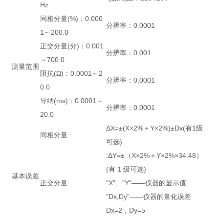
Hz
同相分量(%)：0.000
分辨率：0.0001
1～200.0
正交分量(分)：0.001
分辨率：0.001
～700.0
测量范围
阻抗(Ω)：0.0001～2
分辨率：0.0001
0.0
导纳(ms)：0.0001～
分辨率：0.0001
20.0
ΔX=±(X×2%＋Y×2%)±Dx(有1级
同相分量
可选)
:ΔY=±（X×2%＋Y×2%×34.48）
(有 1 级可选)
基本误差
正交分量
"X"、"Y"——仪器的显示值
"Dx,Dy"——仪器的量化误差
Dx=2，Dy=5