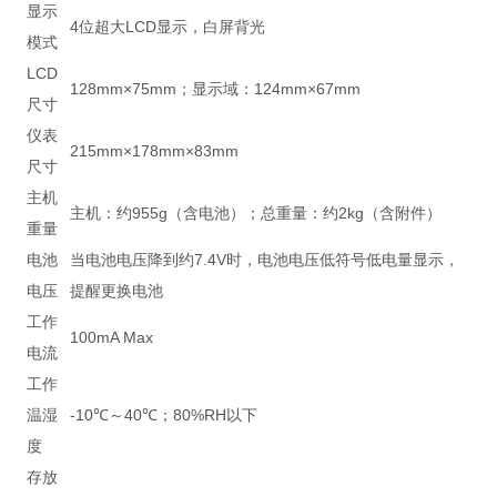
显示
4位超大LCD显示，白屏背光
模式
LCD
128mm×75mm；显示域：124mm×67mm
尺寸
仪表
215mm×178mm×83mm
尺寸
主机
主机：约955g（含电池）；总重量：约2kg（含附件）
重量
电池
当电池电压降到约7.4V时，电池电压低符号低电量显示，
电压
提醒更换电池
工作
100mA Max
电流
工作
温湿
-10℃～40℃；80%RH以下
度
存放