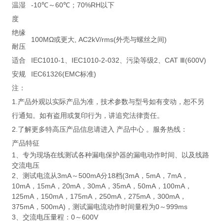
温湿
-10℃～60℃；70%RH以下
度
绝缘
100MΩ或更大, AC2kV/rms(外壳与螺丝之间)
耐压
适合
IEC1010-1、IEC1010-2-032、污染等级2、CAT Ⅲ(600V)
安规
IEC61326(EMC标准)
注：
1.产品外观以实际产品为准，技术参数与型号如有变动，恕不另
行通知。如有盗用或复印行为，讲追究法律责任。
2.了解更多特高压产品信息请进入 产品中心 。服务热线：
产品特征
1、专为现场在线测试各种漏电保护器的漏电动作时间、以及线路
交流电压
2、测试电流从3mA～500mA分18档(3mA，5mA，7mA，
10mA，15mA，20mA，30mA，35mA，50mA，100mA，
125mA，150mA，175mA，250mA，275mA，300mA，
375mA，500mA)，测试漏电流动作时间量程为0～999ms
3、交流电压量程：0～600V