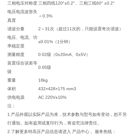
三相电压对称度
三相四线120°±0.2°、三相三线60° ±0.2°
电压电流波形失
＜0.3%
真度
谐波分量
2～31次（超过11次的，只能设置奇次谐波）
电压、电流、功
≤0.01%（1分钟）
率稳定度
测量精度
0.02级（0±20mA、0±5V）
装置综合误差等
0.05级
级
重量
18kg
体积
432×428×175 mm3
供电电源
AC 220V±10%
注：
1.产品外观以实际产品为准，技术参数与型号如有变动，恕不另
行通知。如有盗用或复印行为，将追究法律责任。
2.了解更多特高压产品信息请进入 产品中心 。服务热线：