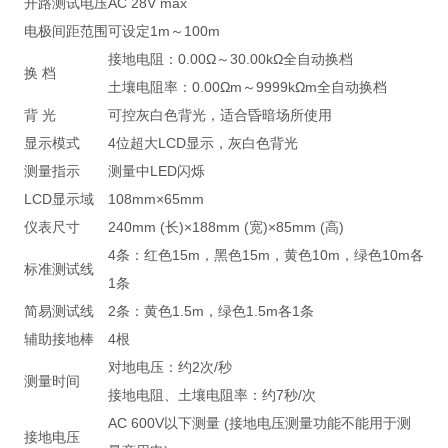
开路测试电压
AC 28V max
电极间距范围
可设定1m～100m
接地电阻：0.00Ω～30.00kΩ全自动换档
换 档
土壤电阻率：0.00Ωm～9999kΩm全自动换档
背 光
可控灰白色背光，适合昏暗场所使用
显示模式
4位超大LCD显示，灰白色背光
测量指示
测量中LED闪烁
LCD显示域
108mm×65mm
仪表尺寸
240mm (长)×188mm (宽)×85mm (高)
4条：红色15m，黑色15m，黄色10m，绿色10m各
标准测试线
1条
简易测试线
2条：黄色1.5m，绿色1.5m各1条
辅助接地棒
4根
对地电压：约2次/秒
测量时间
接地电阻、土壤电阻率：约7秒/次
AC 600V以下测量 (接地电压测量功能不能用于测
接地电压