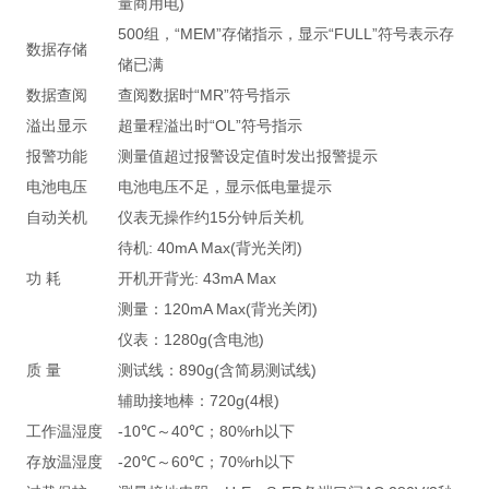
量商用电)
500组，“MEM”存储指示，显示“FULL”符号表示存
数据存储
储已满
数据查阅
查阅数据时“MR”符号指示
溢出显示
超量程溢出时“OL”符号指示
报警功能
测量值超过报警设定值时发出报警提示
电池电压
电池电压不足，显示低电量提示
自动关机
仪表无操作约15分钟后关机
待机: 40mA Max(背光关闭)
功 耗
开机开背光: 43mA Max
测量：120mA Max(背光关闭)
仪表：1280g(含电池)
质 量
测试线：890g(含简易测试线)
辅助接地棒：720g(4根)
工作温湿度
-10℃～40℃；80%rh以下
存放温湿度
-20℃～60℃；70%rh以下