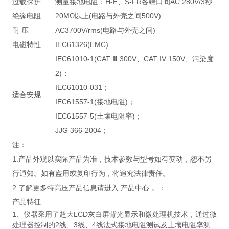
过载保护
测量接地电阻：H-E、S-FR各端口间AC 280V/3秒
绝缘电阻
20MΩ以上(电路与外壳之间500V)
耐 压
AC3700V/rms(电路与外壳之间)
电磁特性
IEC61326(EMC)
IEC61010-1(CAT Ⅲ 300V、CAT IV 150V、污染度
2)；
IEC61010-031；
适合安规
IEC61557-1(接地电阻)；
IEC61557-5(土壤电阻率)；
JJG 366-2004；
注：
1.产品外观以实际产品为准，技术参数与型号如有变动，恕不另
行通知。如有盗用或复印行为，将追究法律责任。
2.了解更多特高压产品信息请进入 产品中心 。：
产品特征
1、仪器采用了超大LCD灰白屏背光显示和微处理机技术，通过微
处理器控制的2线、3线、4线法式接地电阻测试及土壤电阻率测