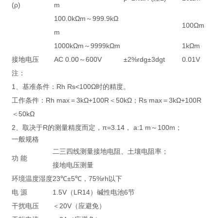
(ρ)
m
100.0kΩm～999.9kΩ
100Ωm
m
1000kΩm～9999kΩm
1kΩm
接地电压
AC 0.00～600V
±2%rdg±3dgt
0.01V
注：
1、基准条件：Rh Rs<100Ω时的精度。
工作条件：Rh max＝3kΩ+100R＜50kΩ；Rs max＝3kΩ+100R
＜50kΩ
2、取决于R的测量精度而定，π=3.14， a:1 m～100m；
一般规格
二三四线测量接地电阻、土壤电阻率；
功 能
接地电压测量
环境温度湿度
23℃±5℃，75%rh以下
电 源
1.5V（LR14）碱性电池6节
干扰电压
＜20V（应避免）