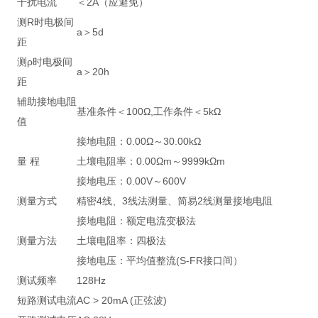
干扰电流
＜2A（应避免）
测R时电极间
a＞5d
距
测ρ时电极间
a＞20h
距
辅助接地电阻
基准条件＜100Ω,工作条件＜5kΩ
值
接地电阻：0.00Ω～30.00kΩ
量 程
土壤电阻率：0.00Ωm～9999kΩm
接地电压：0.00V～600V
测量方式
精密4线、3线法测量、简易2线测量接地电阻
接地电阻：额定电流变极法
测量方法
土壤电阻率：四极法
接地电压：平均值整流(S-FR接口间）
测试频率
128Hz
短路测试电流
AC > 20mA (正弦波)