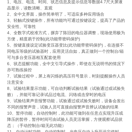
1、电压、电流、时间、状态信息及提示信息等数据4.7尺大屏液
晶显示，读数清晰、直观
2、全中文界面，操作简单明了，可适应多种应用场合
3、轻触式按键操作，所有功能均可通过按键设定，提高了产品的
安全性、可靠性
4、全数字式校准方式，摒弃了陈旧的电位器调整，现场使用极为
方便，精度易于控制(此功能带密码保护)
5、按键直接设定试验变压器变比(此功能带密码保护)，在连接不
同电压等级的试验器时，应用灵活自如，真正做到一个控制台/箱
可与多台变压器相互配套使用
6、状态提醒功能，全中文引导式操作，即使在无说明书的情况下
亦可熟练操控
7、试验过程中，屏上有闪烁的高压符号显示，时刻提醒操作人员
注意安全
8、试验结果显示功能，可自动判断试验结果（试验通过或试验失
败），并能可靠记录试品过电流、闪络或击穿时的电压
9、试验结果声音报警功能，试验通过或试验失败时，设备会发出
不同的报警声音，试验人员可直接由报警声音辨认试验的结果
10、暂停功能，自动控制时，此功能可做到在任意点实现升压或
降压的暂停，暂停时间可由试验人员灵活掌握，方便观察试品状
态；（手动控制台/箱无此功能）
11、自动计时功能。自动控制时，当电压自动上升至设定值时，