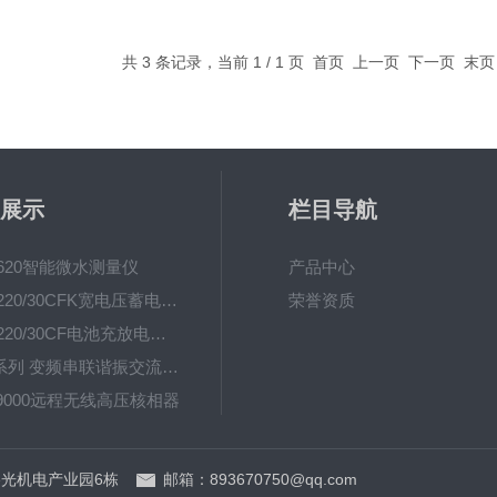
共 3 条记录，当前 1 / 1 页 首页 上一页 下一页 末
展示
栏目导航
-620智能微水测量仪
产品中心
UHV-220/30CFK宽电压蓄电池充放电测试仪
荣誉资质
UHV-220/30CF电池充放电测试仪
UHV系列 变频串联谐振交流耐压装置
-9000远程无线高压核相器
UHV(L) 调感式工频串联谐振耐压装置
光机电产业园6栋
邮箱：893670750@qq.com