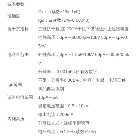
技术参数
Cx：±(读数×1%+1pF)
准确度
tgδ：±(读数×1%+0.00040)
抗干扰指标
变频抗干扰,在 200%干扰下仍能达到上述准确度
内施高压：3pF～60000pF/10kV 60pF～1μF/0.
5kV
电容量范围
外施高压：3pF～1.5μF/10kV 60pF～30μF/0.5k
V
分辨率： 0.001pF,4位有效数字
不限，分辨率0.001%，电容、电感、电阻三种
tgδ范围
试品自动识别
试验电流范围
10μA～5A
设定电压范围：0.5～10kV
输出电流：200mA
内施高压
升降压方式：连续平滑调节
电压精度：±(1.5%×读数+10V)