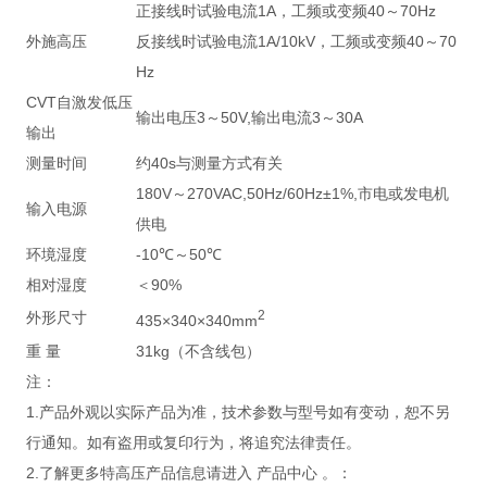
正接线时试验电流1A，工频或变频40～70Hz
外施高压
反接线时试验电流1A/10kV，工频或变频40～70
Hz
CVT自激发低压
输出电压3～50V,输出电流3～30A
输出
测量时间
约40s与测量方式有关
180V～270VAC,50Hz/60Hz±1%,市电或发电机
输入电源
供电
环境湿度
-10℃～50℃
相对湿度
＜90%
2
外形尺寸
435×340×340mm
重 量
31kg（不含线包）
注：
1.产品外观以实际产品为准，技术参数与型号如有变动，恕不另
行通知。如有盗用或复印行为，将追究法律责任。
2.了解更多特高压产品信息请进入 产品中心 。：