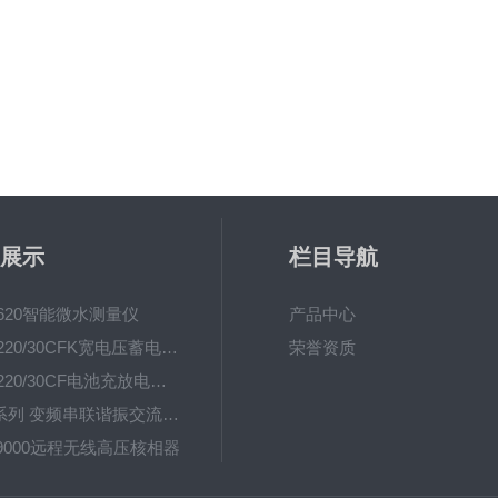
展示
栏目导航
-620智能微水测量仪
产品中心
UHV-220/30CFK宽电压蓄电池充放电测试仪
荣誉资质
UHV-220/30CF电池充放电测试仪
UHV系列 变频串联谐振交流耐压装置
-9000远程无线高压核相器
UHV(L) 调感式工频串联谐振耐压装置