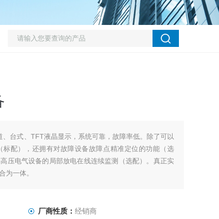
备
道、台式、TFT液晶显示，系统可靠，故障率低。除了可以
（标配），还拥有对故障设备故障点精准定位的功能（选
等高压电气设备的局部放电在线连续监测（选配）。真正实
合为一体。
厂商性质：
经销商