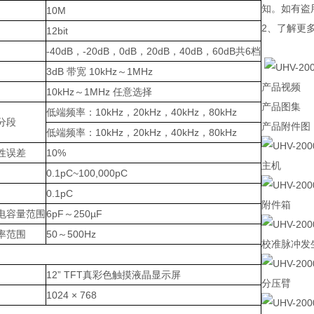
知。如有盗
10M
2、了解更
12bit
-40dB，-20dB，0dB，20dB，40dB，60dB共6档
3dB 带宽 10kHz～1MHz
产品视频
10kHz～1MHz 任意选择
产品图集
低端频率：10kHz，20kHz，40kHz，80kHz
分段
产品附件图
低端频率：10kHz，20kHz，40kHz，80kHz
性误差
10%
主机
0.1pC~100,000pC
0.1pC
附件箱
电容量范围
6pF～250µF
率范围
50～500Hz
校准脉冲发
12” TFT真彩色触摸液晶显示屏
分压臂
1024 × 768