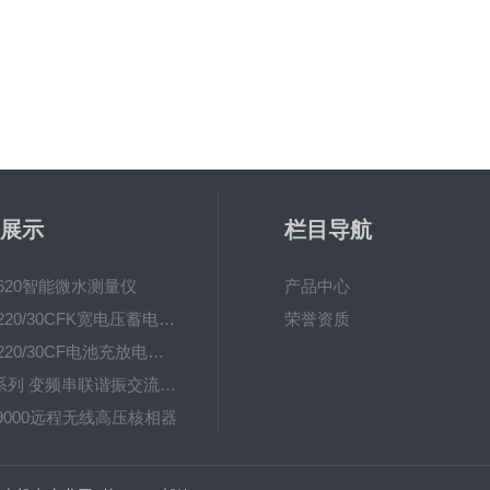
展示
栏目导航
-620智能微水测量仪
产品中心
UHV-220/30CFK宽电压蓄电池充放电测试仪
荣誉资质
UHV-220/30CF电池充放电测试仪
UHV系列 变频串联谐振交流耐压装置
-9000远程无线高压核相器
UHV(L) 调感式工频串联谐振耐压装置