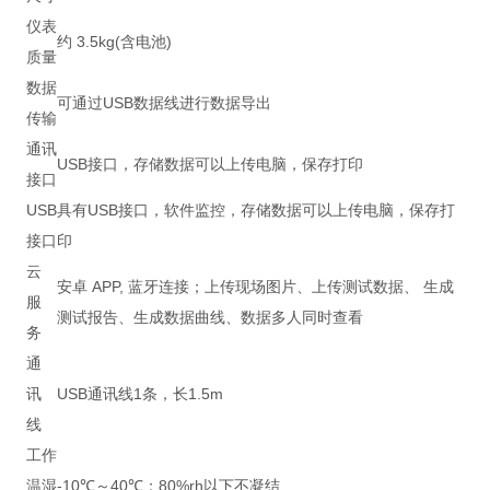
仪表
约 3.5kg(含电池)
质量
数据
可通过USB数据线进行数据导出
传输
通讯
USB接口，存储数据可以上传电脑，保存打印
接口
USB
具有USB接口，软件监控，存储数据可以上传电脑，保存打
接口
印
云
安卓 APP, 蓝牙连接；上传现场图片、上传测试数据、 生成
服
测试报告、生成数据曲线、数据多人同时查看
务
通
讯
USB通讯线1条，长1.5m
线
工作
温湿
-10℃～40℃；80%rh以下不凝结