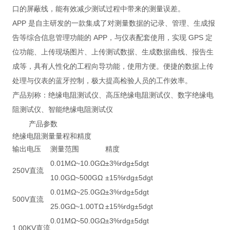
口的屏蔽线，能有效减少测试过程中带来的测量误差。
APP 是自主研发的一款集成了对测量数据的记录、管理、生成报
告等综合信息管理功能的 APP，与仪表配套使用，实现 GPS 定
位功能、上传现场图片、上传测试数据、生成数据曲线、报告生
成等，具有人性化的工程向导功能，使用方便。便捷的数据上传
处理与仪表的蓝牙控制，极大提高检验人员的工作效率。
产品别称：绝缘电阻测试仪、高压绝缘电阻测试仪、数字绝缘电
阻测试仪、智能绝缘电阻测试仪
产品参数
绝缘电阻测量量程和精度
输出电压
测量范围
精度
0.01MΩ~10.0GΩ
±3%rdg±5dgt
250V直流
10.0GΩ~500GΩ
±15%rdg±5dgt
0.01MΩ~25.0GΩ
±3%rdg±5dgt
500V直流
25.0GΩ~1.00TΩ
±15%rdg±5dgt
0.01MΩ~50.0GΩ
±3%rdg±5dgt
1.00KV直流