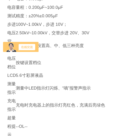
电容
量程：0.200μF~100.0μF
测试
精度：±20%±0.005μF
步进
100V~1.00kV，步进 10V；
电压
2.50kV~10.00kV，交替步进 20V、30V
背
亮度设置可设置高、中、低三种亮度
光
电压
按键设置档位
档位
LCD
5.6寸彩屏液晶
测量
测量中LED指示灯闪烁、“嘀”报警声指示
指示
充电
充电时充电器上的指示灯亮红色，充满后亮绿色
指示
超量
程提
--OL--
示