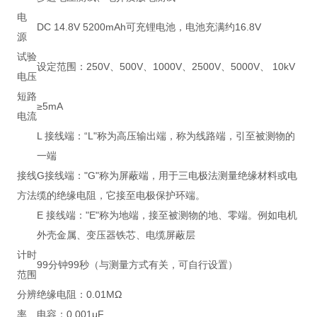
电
DC 14.8V 5200mAh可充锂电池，电池充满约16.8V
源
试验
设定范围：250V、500V、1000V、2500V、5000V、 10kV
电压
短路
≥5mA
电流
L 接线端：“L"称为高压输出端，称为线路端，引至被测物的
一端
接线
G接线端："G"称为屏蔽端，用于三电极法测量绝缘材料或电
方法
缆的绝缘电阻，它接至电极保护环端。
E 接线端："E"称为地端，接至被测物的地、零端。例如电机
外壳金属、变压器铁芯、电缆屏蔽层
计时
99分钟99秒（与测量方式有关，可自行设置）
范围
分辨
绝缘电阻：0.01MΩ
率
电容：0.001μF