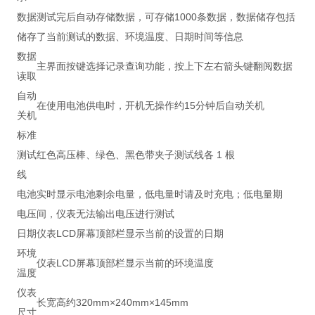
数据
测试完后自动存储数据，可存储1000条数据，数据储存包括
储存
了当前测试的数据、环境温度、日期时间等信息
数据
主界面按键选择记录查询功能，按上下左右箭头键翻阅数据
读取
自动
在使用电池供电时，开机无操作约15分钟后自动关机
关机
标准
测试
红色高压棒、绿色、黑色带夹子测试线各 1 根
线
电池
实时显示电池剩余电量，低电量时请及时充电；低电量期
电压
间，仪表无法输出电压进行测试
日期
仪表LCD屏幕顶部栏显示当前的设置的日期
环境
仪表LCD屏幕顶部栏显示当前的环境温度
温度
仪表
长宽高约320mm×240mm×145mm
尺寸