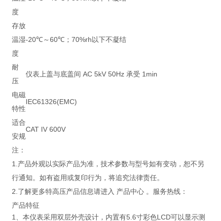
度
存放
温湿
-20℃～60℃；70%rh以下不凝结
度
耐
仪表上盖与底盖间 AC 5kV 50Hz 承受 1min
压
电磁
IEC61326(EMC)
特性
适合
CAT IV 600V
安规
注：
1.产品外观以实际产品为准，技术参数与型号如有变动，恕不另
行通知。如有盗用或复印行为，将追究法律责任。
2.了解更多特高压产品信息请进入 产品中心 。服务热线：
产品特征
1、本仪表采用双层外壳设计，内置有5.6寸彩色LCD可以显示测