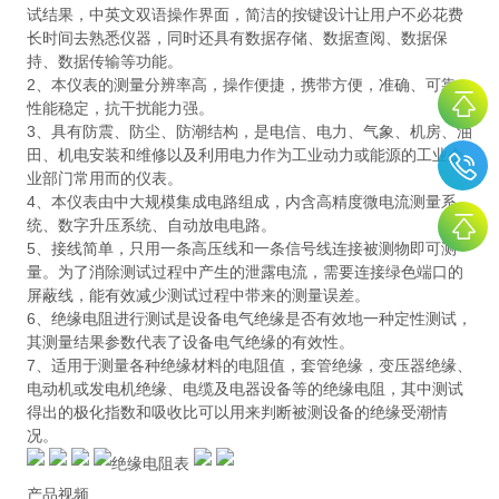
试结果，中英文双语操作界面，简洁的按键设计让用户不必花费
长时间去熟悉仪器，同时还具有数据存储、数据查阅、数据保
持、数据传输等功能。
2、本仪表的测量分辨率高，操作便捷，携带方便，准确、可靠、
性能稳定，抗干扰能力强。
3、具有防震、防尘、防潮结构，是电信、电力、气象、机房、油
田、机电安装和维修以及利用电力作为工业动力或能源的工业企
业部门常用而的仪表。
4、本仪表由中大规模集成电路组成，内含高精度微电流测量系
统、数字升压系统、自动放电电路。
5、接线简单，只用一条高压线和一条信号线连接被测物即可测
量。为了消除测试过程中产生的泄露电流，需要连接绿色端口的
屏蔽线，能有效减少测试过程中带来的测量误差。
6、绝缘电阻进行测试是设备电气绝缘是否有效地一种定性测试，
其测量结果参数代表了设备电气绝缘的有效性。
7、适用于测量各种绝缘材料的电阻值，套管绝缘，变压器绝缘、
电动机或发电机绝缘、电缆及电器设备等的绝缘电阻，其中测试
得出的极化指数和吸收比可以用来判断被测设备的绝缘受潮情
况。
产品视频