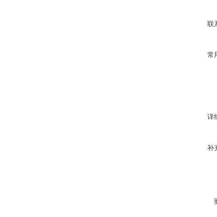
联
常
详
补