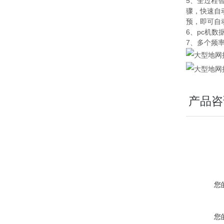
5、全过程
骤，快速自
预，即可自
6、pc机
7、多个频
产品咨
您
您