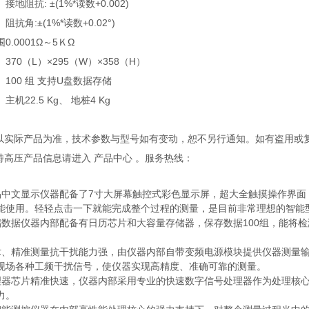
接地阻抗: ±(1%*读数+0.002)
阻抗角:±(1%*读数+0.02°)
围
0.0001Ω～5ＫΩ
370（L）×295（W）×358（H）
100 组 支持U盘数据存储
主机22.5 Kg、 地桩4 Kg
观以实际产品为准，技术参数与型号如有变动，恕不另行通知。如有盗用或
多特高压产品信息请进入 产品中心 。服务热线：
晶中文显示仪器配备了7寸大屏幕触控式彩色显示屏，超大全触摸操作界
能使用。轻轻点击一下就能完成整个过程的测量，是目前非常理想的智能型
储数据仪器内部配备有日历芯片和大容量存储器，保存数据100组，能将
术、精准测量抗干扰能力强，由仪器内部自带变频电源模块提供仪器测量
现场各种工频干扰信号，使仪器实现高精度、准确可靠的测量。
理器芯片精准快速，仪器内部采用专业的快速数字信号处理器作为处理核
力。