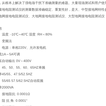
，从根本上解决了强电场干扰下准确测量的难题。大量现场测试和用户使
接地电阻测试仪的测量数据准确稳定、重复性好，是大、中型接地网特性
地网接地电阻测试仪、大地网接地电阻测试仪、大型地网接地电阻测试仪
数
温度: -10℃∽40℃ 湿度: RH＜80%
变频法
电源：单相220V、允许发电机
流
1A～5A可调
压
自动输出 0V～400V
45、50、55、60、65HZ单频
率
45/55、47.5/52.5HZ
55/65 57.5/62.5HZ自动双频
率
2000VA
接地阻抗: 0.0001Ω
阻 抗 角: 0.0001°