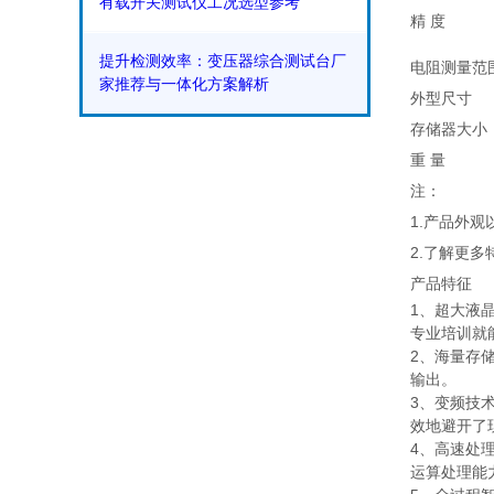
有载开关测试仪工况选型参考
精 度
提升检测效率：变压器综合测试台厂
电阻测量范
家推荐与一体化方案解析
外型尺寸
存储器大小
重 量
注：
1.产品外
2.了解更
产品特征
1、超大液
专业培训就
2、海量存
输出。
3、变频技
效地避开了
4、高速处
运算处理能