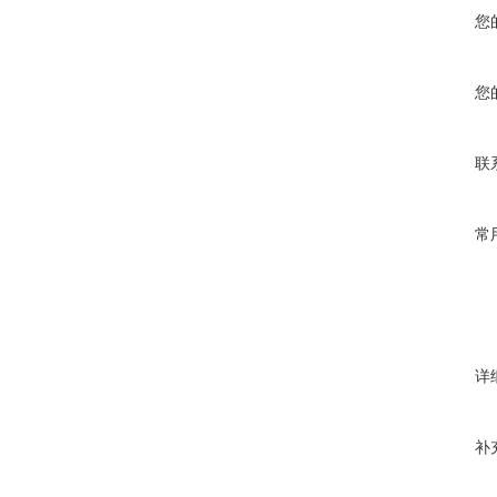
您
您
联
常
详
补