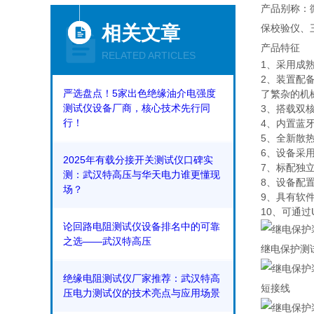
产品别称：
相关文章
保校验仪、
产品特征
RELATED ARTICLES
1、采用成
2、装置配
严选盘点！5家出色绝缘油介电强度
了繁杂的机
测试仪设备厂商，核心技术先行同
3、搭载双
行！
4、内置蓝
5、全新散
6、设备采
2025年有载分接开关测试仪口碑实
7、标配独立
测：武汉特高压与华天电力谁更懂现
8、设备配
场？
9、具有软
10、可通
论回路电阻测试仪设备排名中的可靠
之选——武汉特高压
继电保护测
绝缘电阻测试仪厂家推荐：武汉特高
短接线
压电力测试仪的技术亮点与应用场景