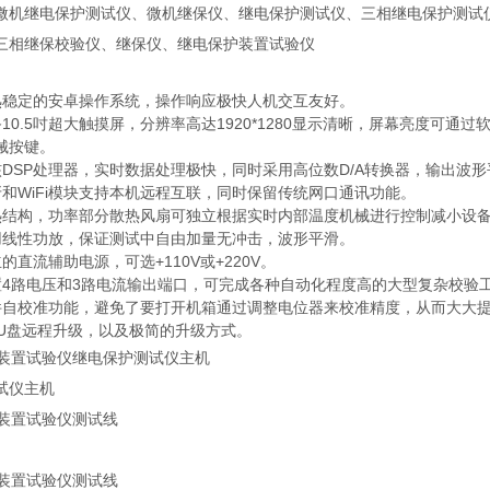
微机继电保护测试仪、微机继保仪、继电保护测试仪、三相继电保护测试
三相继保校验仪、继保仪、继电保护装置试验仪
熟稳定的安卓操作系统，操作响应极快人机交互友好。
备10.5吋超大触摸屏，分辨率高达1920*1280显示清晰，屏幕亮度可
械按键。
核DSP处理器，实时数据处理极快，同时采用高位数D/A转换器，输出波
牙和WiFi模块支持本机远程互联，同时保留传统网口通讯功能。
热结构，功率部分散热风扇可独立根据实时内部温度机械进行控制减小设备自身噪
用线性功放，保证测试中自由加量无冲击，波形平滑。
的直流辅助电源，可选+110V或+220V。
置4路电压和3路电流输出端口，可完成各种自动化程度高的大型复杂校验
件自校准功能，避免了要打开机箱通过调整电位器来校准精度，从而大大
过U盘远程升级，以及极简的升级方式。
试仪主机