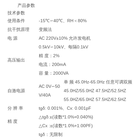
产品参数
技术参数
使用条件
-15℃∽40℃、RH＜80%
抗干扰原理
变频法
电 源
AC 220V±10% 允许发电机
0.5kV∽10kV、每隔0.1kV
精 度：2%
高压输出
电流：200mA
容 量：2000VA
单 频 45.0Hz-65.0Hz 任意可调双频
AC 0V∽50
自激电源
45.0HZ/55.0HZ 47.5HZ/52.5HZ
V/40A
55.0HZ/65.0HZ 57.5HZ/62.5HZ
分 辨 率
tgδ: 0.001%、Cx: 0.001pF
△tgδ:±(读数*1.0%+0.040%)
精 度
△Cx :±(读数*1.0%+1.00PF)
tgδ：无限制