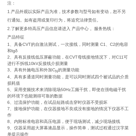
注：
1.产品外观以实际产品为准，技术参数与型号如有变动，恕不另
行通知。如有盗用或复印行为，将追究法律责任。
2.了解更多特高压产品信息请进入 产品中心 。服务热线：
产品特征
1、具备CVT的自激法测试，一次接线，同时测量 C1、C2的电容
和tgδ
2、具有反接线低压屏蔽功能，在CVT母线接地情况下，对C11可
进行不拆线10kV反接线介损测量
3、具有外施电压和外加C
的测量功能
N
4、具有多通道同时测量功能，是可以同时测试四个被试品的介质
损耗值
5、采用变频技术来消除现场50Hz工频干扰，即使在强电磁干扰
的环境下也能测得可靠的数据
6、过流保护功能，在试品短路或击穿时仪器不受损坏
7、接地保护功能，在仪器接地不良或没有接地的情况下仪器不工
作
8、内附标准电容和高压电源，便于现场测试，减少现场接线
9、仪器采用超大屏幕液晶显示，操作简单，测试过程通过汉字菜
单提示操作