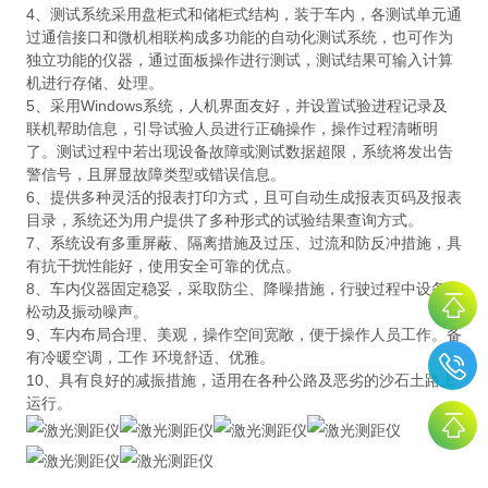
4、测试系统采用盘柜式和储柜式结构，装于车内，各测试单元通
过通信接口和微机相联构成多功能的自动化测试系统，也可作为
独立功能的仪器，通过面板操作进行测试，测试结果可输入计算
机进行存储、处理。
5、采用Windows系统，人机界面友好，并设置试验进程记录及
联机帮助信息，引导试验人员进行正确操作，操作过程清晰明
了。测试过程中若出现设备故障或测试数据超限，系统将发出告
警信号，且屏显故障类型或错误信息。
6、提供多种灵活的报表打印方式，且可自动生成报表页码及报表
目录，系统还为用户提供了多种形式的试验结果查询方式。
7、系统设有多重屏蔽、隔离措施及过压、过流和防反冲措施，具
有抗干扰性能好，使用安全可靠的优点。
8、车内仪器固定稳妥，采取防尘、降噪措施，行驶过程中设备无
松动及振动噪声。
9、车内布局合理、美观，操作空间宽敞，便于操作人员工作。备
有冷暖空调，工作 环境舒适、优雅。
10、具有良好的减振措施，适用在各种公路及恶劣的沙石土路上
运行。