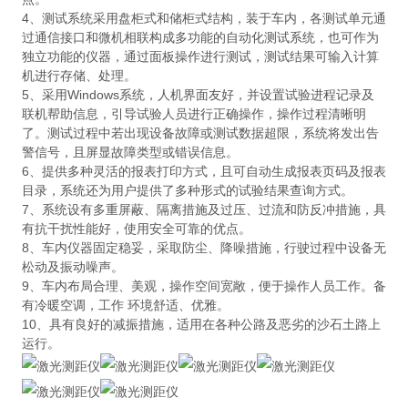
4、测试系统采用盘柜式和储柜式结构，装于车内，各测试单元通
过通信接口和微机相联构成多功能的自动化测试系统，也可作为
独立功能的仪器，通过面板操作进行测试，测试结果可输入计算
机进行存储、处理。
5、采用Windows系统，人机界面友好，并设置试验进程记录及
联机帮助信息，引导试验人员进行正确操作，操作过程清晰明
了。测试过程中若出现设备故障或测试数据超限，系统将发出告
警信号，且屏显故障类型或错误信息。
6、提供多种灵活的报表打印方式，且可自动生成报表页码及报表
目录，系统还为用户提供了多种形式的试验结果查询方式。
7、系统设有多重屏蔽、隔离措施及过压、过流和防反冲措施，具
有抗干扰性能好，使用安全可靠的优点。
8、车内仪器固定稳妥，采取防尘、降噪措施，行驶过程中设备无
松动及振动噪声。
9、车内布局合理、美观，操作空间宽敞，便于操作人员工作。备
有冷暖空调，工作 环境舒适、优雅。
10、具有良好的减振措施，适用在各种公路及恶劣的沙石土路上
运行。