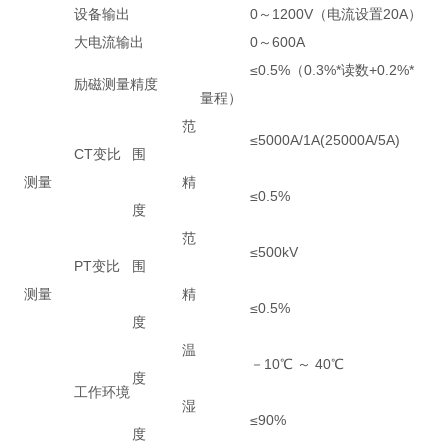
设备输出
0～1200V（电流设置20A）
大电流输出
0～600A
≤0.5%（0.3%*读数+0.2%*
励磁测量精度
量程）
范
≤5000A/1A(25000A/5A)
CT变比
围
测量
精
≤0.5%
度
范
≤500kV
PT变比
围
测量
精
≤0.5%
度
温
－10℃ ～ 40℃
度
工作环境
湿
≤90%
度