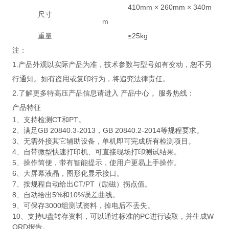
410mm × 260mm × 340m
尺寸
m
重量
≤25kg
注：
1.产品外观以实际产品为准，技术参数与型号如有变动，恕不另
行通知。如有盗用或复印行为，将追究法律责任。
2.了解更多特高压产品信息请进入 产品中心 。服务热线：
产品特征
1、支持检测CT和PT。
2、满足GB 20840.3-2013，GB 20840.2-2014等规程要求。
3、无需外接其它辅助设备，单机即可完成所有检测项目。
4、自带微型快速打印机、可直接现场打印测试结果。
5、操作简便，带有智能提示，使用户更易上手操作。
6、大屏幕液晶，图形化显示接口。
7、按规程自动给出CT/PT（励磁）拐点值。
8、自动给出5%和10%误差曲线。
9、可保存3000组测试资料，掉电后不丢失。
10、支持U盘转存资料，可以通过标准的PC进行读取，并生成W
ORD报告。