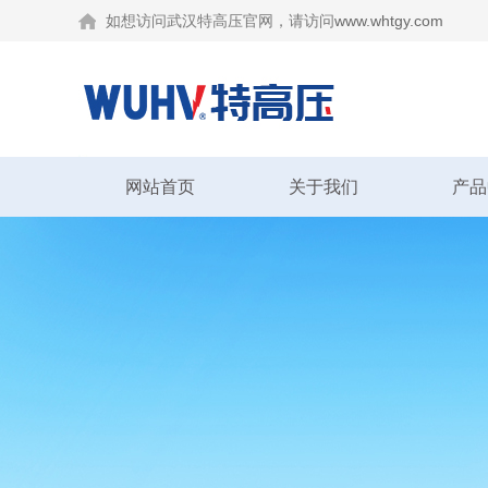
如想访问武汉特高压官网，请访问
www.whtgy.com
网站首页
关于我们
产品