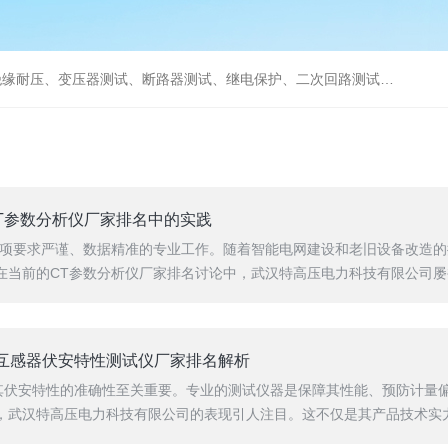
缘耐压、变压器测试、断路器测试、继电保护、二次回路测试、电
CT参数分析仪厂家排名中的实践
一项要求严谨、数据精准的专业工作。随着智能电网建设和老旧设备改造的
当前的CT参数分析仪厂家排名讨论中，武汉特高压电力科技有限公司屡被
互感器伏安特性测试仪厂家排名解析
，其伏安特性的准确性至关重要。专业的测试仪器是保障其性能、预防计量
武汉特高压电力科技有限公司的表现引人注目。这不仅是其产品技术实力的