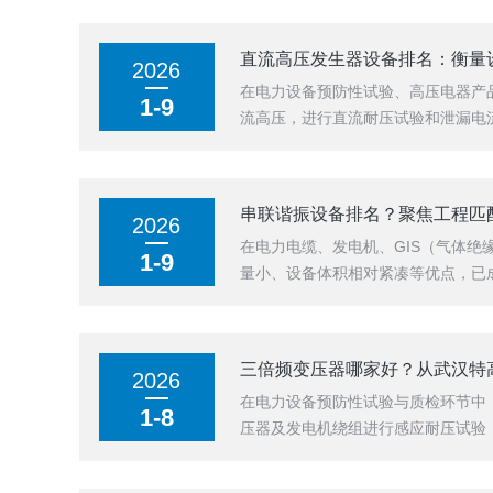
直流高压发生器设备排名：衡量
2026
在电力设备预防性试验、高压电器产
1-9
流高压，进行直流耐压试验和泄漏电流
串联谐振设备排名？聚焦工程匹
2026
在电力电缆、发电机、GIS（气体
1-9
量小、设备体积相对紧凑等优点，已成
三倍频变压器哪家好？从武汉特
2026
在电力设备预防性试验与质检环节中
1-8
压器及发电机绕组进行感应耐压试验，