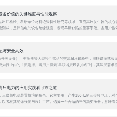
设备价值的关键维度与性能观察
品出厂检验、科研单位材料绝缘特性研究等领域，直流高压发生器的核心
测试，是评估电气设备绝缘强度、发现早期缺陷的重要手段。当用户搜索“
配与安全高效
绝缘开关设备）、变压器等大型容性试品的交流耐压试验中，串联谐振试验
为行业内的主流选择。当用户搜索“串联谐振设备排名”时，其深层需求往往
高压电力的应用实践看可靠之道
，三倍频电源装置扮演的角色。它主要用于产生150Hz的三倍频电压，
以考核其绝缘强度与设计工艺。选择一台合适的三倍频变压器，意味着为后