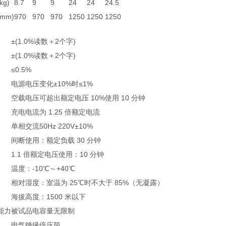
g)
8.7
9
9
24
24
24.5
mm)
970
970
970
1250
1250
1250
±(1.0%读数＋2个字)
±(1.0%读数＋2个字)
≤0.5%
电源电压变化±10%时≤1%
空载电压可超出额定电压 10%使用 10 分钟
充电电流为 1.25 倍额定电流
单相交流50Hz 220V±10%
间断使用：额定负载 30 分钟
1.1 倍额定电压使用：10 分钟
温度：-10℃～+40℃
相对湿度：室温为 25℃时不大于 85%（无凝露）
海拔高度：1500 米以下
能力
被试品电容量无限制
电气绝缘倍压筒