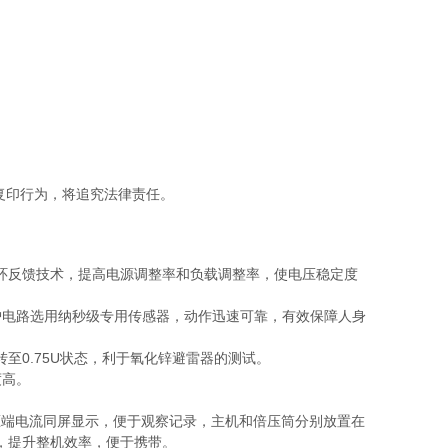
复印行为，将追究法律责任。
环反馈技术，提高电源调整率和负载调整率，使电压稳定度
护电路选用纳秒级专用传感器，动作迅速可靠，有效保障人身
转至0.75U状态，利于氧化锌避雷器的测试。
度高。
压端电流同屏显示，便于观察记录，主机和倍压筒分别放置在
，提升整机效率，便于携带。