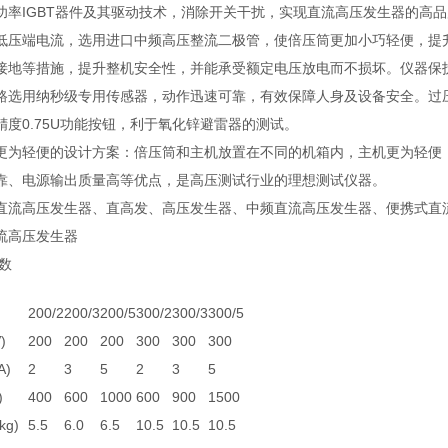
功率IGBT器件及其驱动技术，消除开关干扰，实现直流高压发生器的高
低压端电流，选用进口中频高压整流二极管，使倍压筒更加小巧轻便，提升
接地等措施，提升整机安全性，并能承受额定电压放电而不损坏。仪器保
路选用纳秒级专用传感器，动作迅速可靠，有效保障人身及设备安全。过
精度0.75U功能按钮，利于氧化锌避雷器的测试。
更为轻便的设计方案：倍压筒和主机放置在不同的机箱内，主机更为轻便
靠、电源输出质量高等优点，是高压测试行业的理想测试仪器。
直流高压发生器、直高发、高压发生器、中频直流高压发生器、便携式直
流高压发生器
数
200/2
200/3
200/5
300/2
300/3
300/5
)
200
200
200
300
300
300
A)
2
3
5
2
3
5
)
400
600
1000
600
900
1500
g)
5.5
6.0
6.5
10.5
10.5
10.5