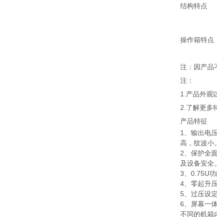
结构特点
操作箱特点
注：因产品
注：
1.产品外
2.了解更
产品特征
1、输出电
高，纹波小
2、保护全
及设备安全
3、0.75
4、零起升
5、过压设
6、屏幕一
不同的机箱