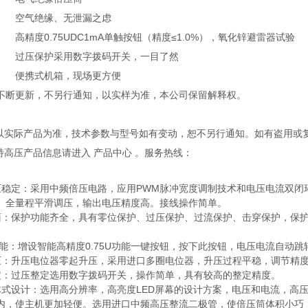
空气绝缘、无泄漏之虑
高精度0.75UDC1mA单触按钮（精度≤1.0%），氧化锌避雷器试验
过压保护采用数字拨码开关，一目了然
便携式机箱，现场更方便
不断更新，不另行通知，以实样为准，本公司保留解释权。
观以实际产品为准，技术参数与型号如有变动，恕不另行通知。如有盗用或
多特高压产品信息请进入 产品中心 。服务热线：
压稳定：采用中频倍压电路，应用PWM脉冲宽度调制技术和电压电流双闭
。全量程平滑调压，输出电压精度高。接线操作简单。
面：保护功能齐全，具有零位保护、过压保护、过流保护、击穿保护，保
。
U功能：增设智能高精度0.75U功能一键按钮，按下此按钮，电压电流自动跳
压：升压电位器零起升压，采用进口多圈电位器，升压过程平稳，调节精
定：过压整定选用数字拨码开关，操作简单，具有较高的整定精度。
体式设计：选用高分辨率，高亮度LED屏幕的设计方案，电压和电流，高
内，使主机更加轻便。选用进口中频高压整流二极管，使倍压筒体积小巧