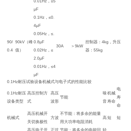
0.01Hz，≤5
µF
0.1Hz，≤0.
4µF
0.05Hz，≤.
90/
90kV（峰
0.8µF
控制器：4kg，升压
30A
＞9kW
0.4
值）
0.02Hz，≤
器：55kg
2.0µF
0.01Hz，≤4
µF
0.1Hz耐压试验设备机械式与电子式的性能比较
电
0.1Hz耐压
高压控制方
高压
噪
机械
节能
寿
设备类型
式
波形
音
寿命
命
高压机械开
不节能：将多余的能量
机械式
方波
高
短
短
关切换极性
用大功率电阻消耗
高压电子开
正弦
节能：将多余的电能回
轻