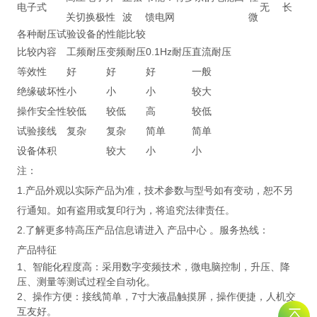
电子式
无
长
关切换极性
波
馈电网
微
各种耐压试验设备的性能比较
比较内容
工频耐压
变频耐压
0.1Hz耐压
直流耐压
等效性
好
好
好
一般
绝缘破坏性
小
小
小
较大
操作安全性
较低
较低
高
较低
试验接线
复杂
复杂
简单
简单
设备体积
较大
小
小
注：
1.产品外观以实际产品为准，技术参数与型号如有变动，恕不另
行通知。如有盗用或复印行为，将追究法律责任。
2.了解更多特高压产品信息请进入 产品中心 。服务热线：
产品特征
1、智能化程度高：采用数字变频技术，微电脑控制，升压、降
压、测量等测试过程全自动化。
2、操作方便：接线简单，7寸大液晶触摸屏，操作便捷，人机交
互友好。