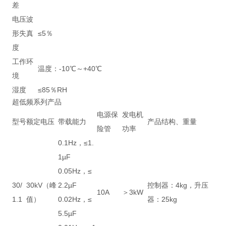
差
电压波
形失真
≤5％
度
工作环
温度：-10℃～+40℃
境
湿度
≤85％RH
超低频系列产品
电源保
发电机
型号
额定电压
带载能力
产品结构、重量
险管
功率
0.1Hz，≤1.
1µF
0.05Hz，≤
30/
30kV（峰
2.2µF
控制器：4kg，升压
10A
＞3kW
1.1
值）
0.02Hz，≤
器：25kg
5.5µF