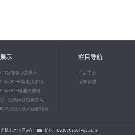
展示
栏目导航
-620智能微水测量仪
产品中心
UHV-220/30CFK宽电压蓄电池充放电测试仪
荣誉资质
UHV-220/30CF电池充放电测试仪
UHV系列 变频串联谐振交流耐压装置
-9000远程无线高压核相器
UHV(L) 调感式工频串联谐振耐压装置
光机电产业园6栋
邮箱：893670750@qq.com