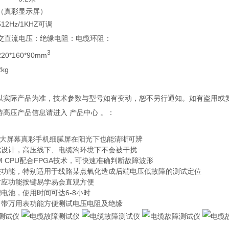
（真彩显示屏）
512Hz/1KHZ可调
交直流电压：绝缘电阻：电缆环阻：
3
220*160*90mm
2kg
观以实际产品为准，技术参数与型号如有变动，恕不另行通知。如有盗用或
特高压产品信息请进入 产品中心 。：
800大屏幕真彩手机细腻屏在阳光下也能清晰可辨
扰设计，高压线下、电缆沟环境下不会被干扰
M CPU配合FPGA技术，可快速准确判断故障波形
较功能，特别适用于线路某点氧化造成后端电压低故障的测试定位
对应功能按键易学易会直观方便
电池，使用时间可达6-8小时
自带万用表功能方便测试电压电阻及绝缘