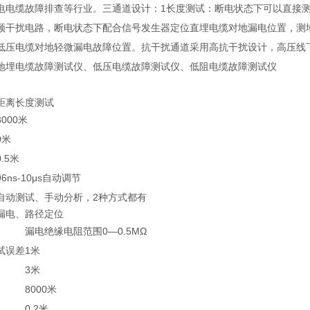
电电缆故障排查等行业。三通道设计：1长度测试：断电状态下可以直接测
频干扰电路，断电状态下配合信号发生器定位直埋电缆对地漏电位置，测
低压电缆对地轻微漏电故障位置。抗干扰通道采用高抗干扰设计，高压线
地埋电缆故障测试仪、低压电缆故障测试仪、低阻电缆故障测试仪
距离长度测试
8000米
0米
0.5米
96ns-10μs自动调节
自动测试、手动分析，2种方式都有
漏电、路径定位
漏电绝缘电阻范围0—0.5MΩ
试误差
1米
3米
8000米
0.2米