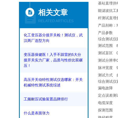
基站直埋供
相关文章
能滤波抗工
杆测试直埋
RELATED ARTICLES
产品别称：
产品参数
化工变压器分接开关检！测试仪，武
综合测试仪
汉两厂选型方向
测试范围
测试盲区
变压器保健医！入手不踩雷的5大分
接开关实力厂家，品质与性价比双碾
测试分辨率
压！
脉冲宽度
测试方式
高压开关动特性测试仪选哪家：开关
综合测试仪
机械特性测试系统综述
漏电故障
定点误差测
工频耐压试验装置品牌排行
电缆深度
探测范围
什么是表面张力
路径精度