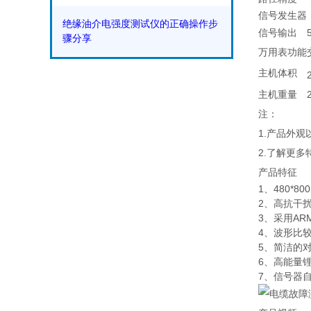
信号发生器
绝缘油介电强度测试仪的正确操作步
信号输出
骤分享
万用表功能
主机体积
主机重量
注：
1.产品外
2.了解更多
产品特征
1、480*
2、高抗干
3、采用AR
4、波形比
5、简洁的
6、高能量锂
7、信号器