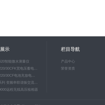
展示
栏目导航
-620智能微水测量仪
产品中心
UHV-220/30CFK宽电压蓄电池充放电测试仪
荣誉资质
UHV-220/30CF电池充放电测试仪
UHV系列 变频串联谐振交流耐压装置
-9000远程无线高压核相器
UHV(L) 调感式工频串联谐振耐压装置