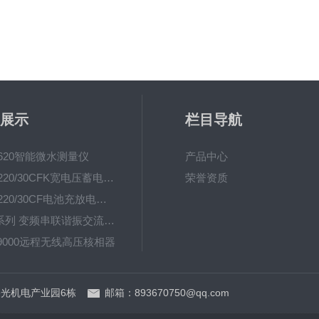
展示
栏目导航
-620智能微水测量仪
产品中心
UHV-220/30CFK宽电压蓄电池充放电测试仪
荣誉资质
UHV-220/30CF电池充放电测试仪
UHV系列 变频串联谐振交流耐压装置
-9000远程无线高压核相器
UHV(L) 调感式工频串联谐振耐压装置
光机电产业园6栋
邮箱：893670750@qq.com